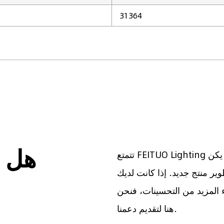
31364
هل ت
تتمتع FEITUO Lighting بالحل المثالي لإضاءة الطوارئ المخصصة. إذا لم يكن
وير منتج جديد. إذا كانت لديك
 المزيد من التحسينات، فنحن
هنا لتقديم دعمنا.