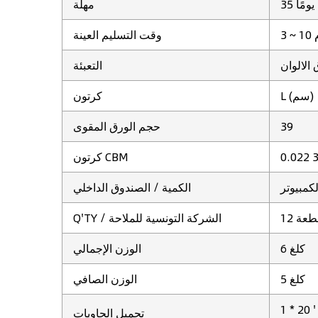
35 يومًا
مهلة
ام
وقت التسليم العينة
الالوان
التعبئة
L (سم)
كرتون
39
حجم الورق المقوى
كرتون CBM
كمبيوتر
الكمية / الصندوق الداخلي
 قطعة
Q'TY / الشركة التونسية للملاحة
6 كلغ
الوزن الإجمالي
5 كلغ
الوزن الصافي
1 * 20 '
تحميل الحاويات