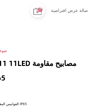
صالة عرض افتراضية
ضوء 
LE515-11 11LED م
للما
11LED الفوانيس المقاومة للماء IP65