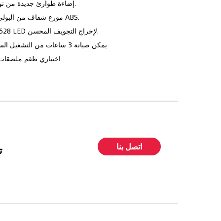
* إضاءة طوارئ جديدة من نوع الحاجز النحيف.
* موزع شفاف من البولي كربونات وغطاء ABS.
* 11 قطعة SMD3528 LED لإخراج التجويف المحسن.
* يمكن صيانة 3 ساعات من التشغيل السلكي بدون صيانة
* اختياري طقم ملصقات 
اتصل بنا
F