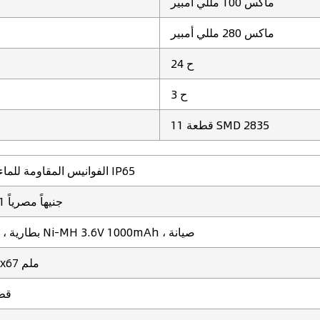
ماكس 100 مللي أمبير
ماكس 280 مللي أمبير
24 ح
3 ح
11 قطعة SMD 2835
11LED الفوانيس المقاومة للماء IP65
515 - 11 جنيهاً مصرياً
11LEDs ، بطارية Ni-MH 3.6V 1000mAh ، صيانة
352x11x67 ملم
200 