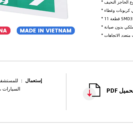
متعدد الاتجاهات
إستعمال
： للمستشفى ،
السيارات ،
PD تحميل