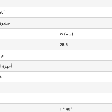
3 ~ 10 أي
صندوق 
W (سم)
28.5
0.022 م 3
أجهزة ال
12
1 * 40 '