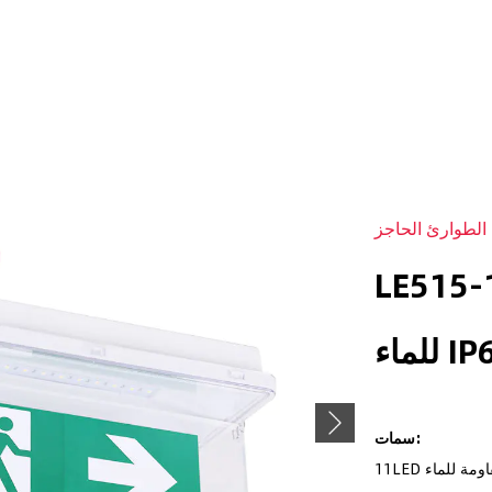
الطوارئ الحاجز
صابيح مقاومة
ء IP65
Next
سمات: