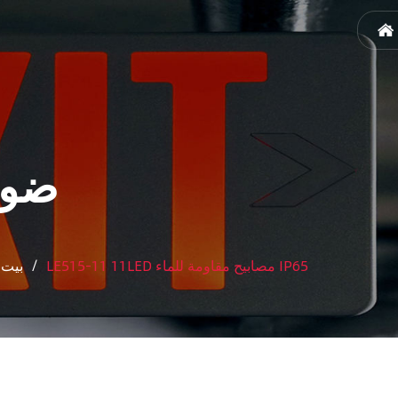
ضوء
LE515-11 11LED مصابيح مقاومة للماء IP65
/
بيت