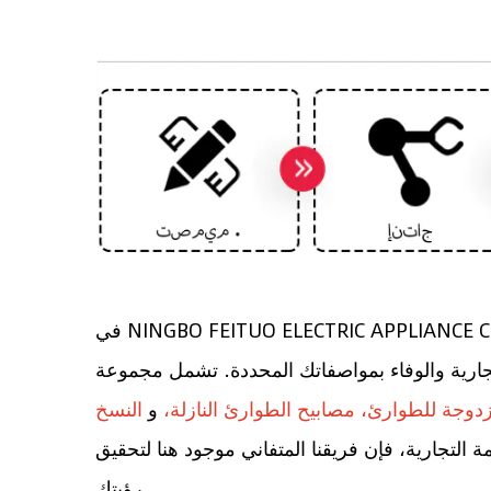
في NINGBO FEITUO ELECTRIC APPLIANCE CO., LTD.، نحن نفهم أهمية الحلول المخصصة والخدمة الاستثنائية. ولهذا السبب نحن نقدم بكل فخر خدمات
جارية والوفاء بمواصفاتك المحددة. تشمل مجموعة
دوجة للطوارئ، مصابيح الطوارئ النازلة،
و
النسخ
لتجارية، فإن فريقنا المتفاني موجود هنا لتحقيق
رؤيتك.